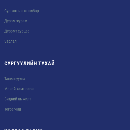
Сургалтын хөтөлбөр
Дүрэм журам
Дүрэмт хувцас
Зарлал
СУРГУУЛИЙН ТУХАЙ
Танилцуулга
Манай хамт олон
Бидний амжилт
Төгсөгчид