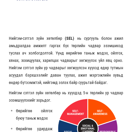
Нийгэм-сэтгэл зүйн хөтөлбөр
(SEL)
нь сургууль болон ажил
амьдралдаа амжилт гаргах бүх төрлийн чадвар эзэмшихэд
туслах ач холбогдолтой. Үүнд өөрийгөө таньж мэдэх, ойлгох,
хянах, зохицуулах, харилцах чадварыг хөгжүүлэх үйл явц орно.
Нийгэм сэтгэл зүйн ур чадварыг хөгжүүлсэн хүүхэд өдөр тутмын
асуудал бэрхшээлийг даван туулах, ажил мэргэжлийн хувьд
өндөр бүтээмжтэй, нийгэмд эзлэх байр суурьтай байдаг.
Нийгэм сэтгэл зүйн хөтөлбөр нь хүүхдэд 5-н төрлийн ур чадвар
эзэмшүүлэхийг зорьдог.
Өөрийгөө ойлгох
буюу таньж мэдэх
Өөрийгөө удирдаж