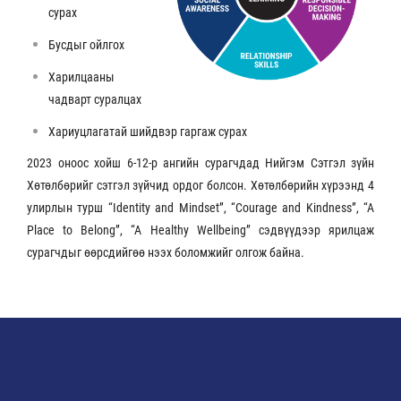
сурах
Бусдыг ойлгох
Харилцааны
чадварт суралцах
Хариуцлагатай шийдвэр гаргаж сурах
2023 оноос хойш 6-12-р ангийн сурагчдад Нийгэм Сэтгэл зүйн
Хөтөлбөрийг сэтгэл зүйчид ордог болсон. Хөтөлбөрийн хүрээнд 4
улирлын турш “Identity and Mindset”, “Courage and Kindness”, “A
Place to Belong”, “A Healthy Wellbeing” сэдвүүдээр ярилцаж
сурагчдыг өөрсдийгөө нээх боломжийг олгож байна.