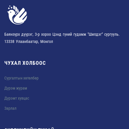
Баянзүрх дүүрэг, 3-р хороо Цэнд гүний гудамж "Шилдэг" сургууль.
13338 Улаанбаатар, Монгол
ЧУХАЛ ХОЛБООС
Сургалтын хөтөлбөр
Дүрэм журам
Дүрэмт хувцас
Зарлал