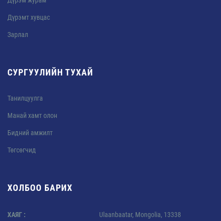
Дүрэм журам
Дүрэмт хувцас
Зарлал
СУРГУУЛИЙН ТУХАЙ
Танилцуулга
Манай хамт олон
Бидний амжилт
Төгсөгчид
ХОЛБОО БАРИХ
ХАЯГ :
Ulaanbaatar, Mongolia, 13338